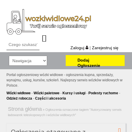
Zaloguj
|
Zarejestruj się
Dodaj
Ogłoszenie
Portal ogłoszeniowy wózki widłowe - ogłoszenia kupna, sprzedaży,
wynajmu, usług, kursów, szkoleń. Najlepszy serwis wózków widłowych w
Polsce.
Wózki widłowe
-
Wózki paletowe
-
Kursy i usługi
-
Podesty ruchome
-
Odzież robocza
-
Części i akcesoria
Strona główna
»
Ogłoszenia oznaczone tagiem "Autoryzowany serwis
ładowarek teleskopowych i wózków widłowych"
Ogłoszenia otagowane z