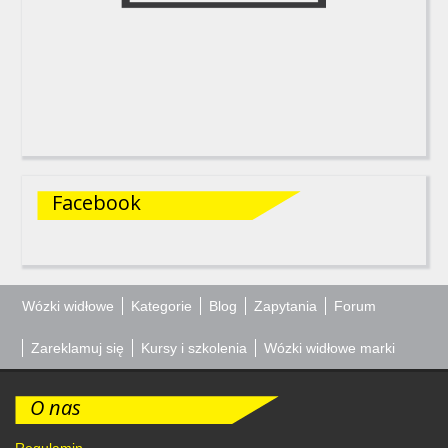
Facebook
Wózki widłowe
Kategorie
Blog
Zapytania
Forum
Zareklamuj się
Kursy i szkolenia
Wózki widłowe marki
O nas
Regulamin