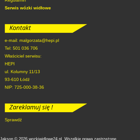
Serwis wózki widłowe
Kontakt
e-mail: malgorzata@hepi.pl
Tel: 501 036 706
Właściciel serwisu:
HEPI
ul. Kolumny 11/13
93-610
Łódź
NIP: 725-000-38-36
Zareklamuj się !
Sprawdź
Jakson © 2026 wozkiwidlowe24.pl. Wszelkie prawa zastrzeżone.