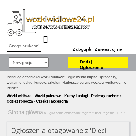
Zaloguj
|
Zarejestruj się
Dodaj
Ogłoszenie
Portal ogłoszeniowy wózki widłowe - ogłoszenia kupna, sprzedaży,
wynajmu, usług, kursów, szkoleń. Najlepszy serwis wózków widłowych w
Polsce.
Wózki widłowe
-
Wózki paletowe
-
Kursy i usługi
-
Podesty ruchome
-
Odzież robocza
-
Części i akcesoria
Strona główna
»
Ogłoszenia oznaczone tagiem "Dieci Pegasus 50.21"
Ogłoszenia otagowane z 'Dieci