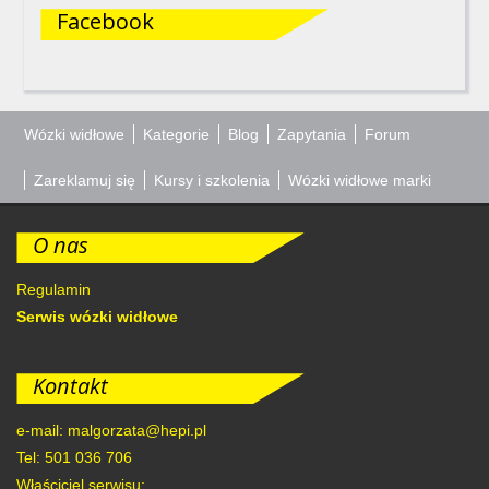
Facebook
Wózki widłowe
Kategorie
Blog
Zapytania
Forum
Zareklamuj się
Kursy i szkolenia
Wózki widłowe marki
O nas
Regulamin
Serwis wózki widłowe
Kontakt
e-mail: malgorzata@hepi.pl
Tel: 501 036 706
Właściciel serwisu: