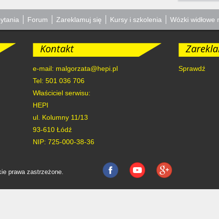
ytania
Forum
Zareklamuj się
Kursy i szkolenia
Wózki widłowe 
Kontakt
Zarekla
e-mail: malgorzata@hepi.pl
Sprawdź
Tel: 501 036 706
Właściciel serwisu:
HEPI
ul. Kolumny 11/13
93-610
Łódź
NIP: 725-000-38-36
ie prawa zastrzeżone.