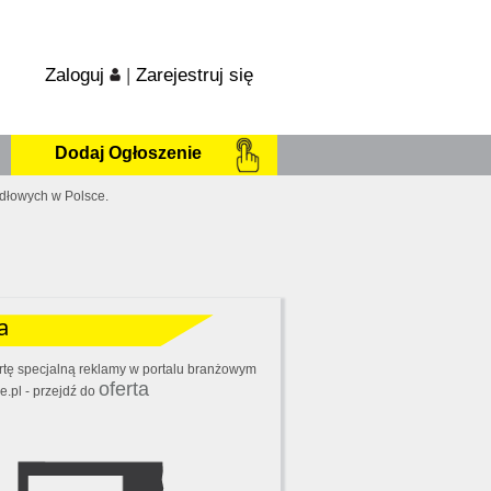
Zaloguj
|
Zarejestruj się
Dodaj Ogłoszenie
idłowych w Polsce.
a
rtę specjalną reklamy w portalu branżowym
oferta
.pl - przejdź do