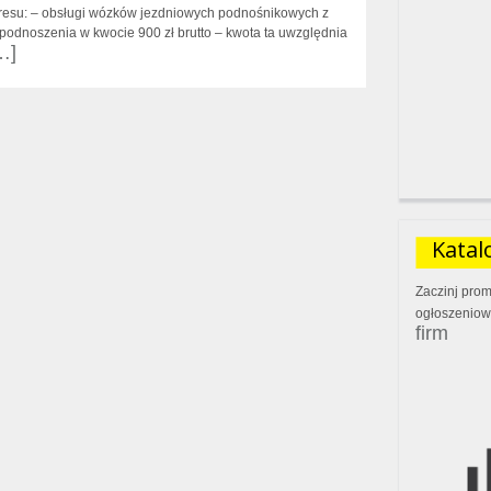
kresu: – obsługi wózków jezdniowych podnośnikowych z
dnoszenia w kwocie 900 zł brutto – kwota ta uwzględnia
…]
Katal
Zaczinj prom
ogłoszeniow
firm