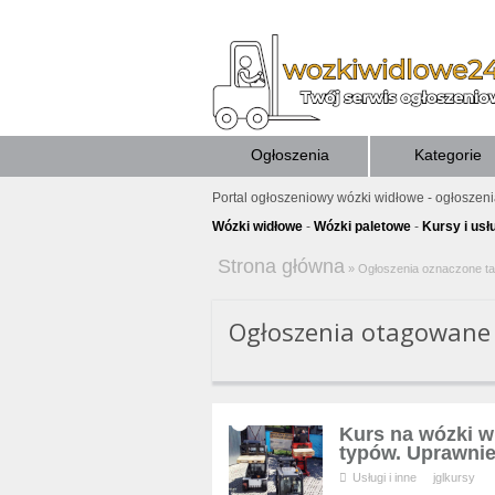
Ogłoszenia
Kategorie
Portal ogłoszeniowy wózki widłowe - ogłoszen
Wózki widłowe
-
Wózki paletowe
-
Kursy i usł
Strona główna
»
Ogłoszenia oznaczone t
Ogłoszenia otagowane 
Kurs na wózki w
typów. Uprawni
Usługi i inne
jglkursy