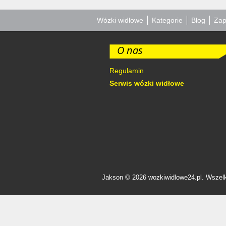
Wózki widłowe
Kategorie
Blog
Zap
O nas
Regulamin
Serwis wózki widłowe
Jakson © 2026 wozkiwidlowe24.pl. Wszelk