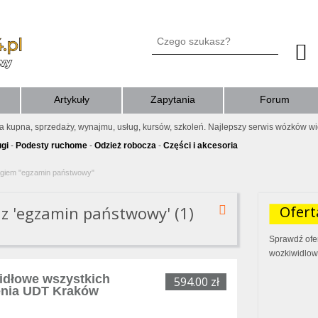
Artykuły
Zapytania
Forum
ia kupna, sprzedaży, wynajmu, usług, kursów, szkoleń. Najlepszy serwis wózków w
ugi
-
Podesty ruchome
-
Odzież robocza
-
Części i akcesoria
agiem "egzamin państwowy"
z 'egzamin państwowy' (1)
Ofert
Sprawdź ofe
wozkiwidlowe
idłowe wszystkich
594.00 zł
enia UDT Kraków