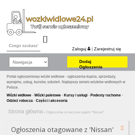
Zaloguj
|
Zarejestruj się
Dodaj
Ogłoszenie
Portal ogłoszeniowy wózki widłowe - ogłoszenia kupna, sprzedaży,
wynajmu, usług, kursów, szkoleń. Najlepszy serwis wózków widłowych w
Polsce.
Wózki widłowe
-
Wózki paletowe
-
Kursy i usługi
-
Podesty ruchome
-
Odzież robocza
-
Części i akcesoria
Strona główna
»
Ogłoszenia oznaczone tagiem "Nissan"
Ogłoszenia otagowane z 'Nissan'