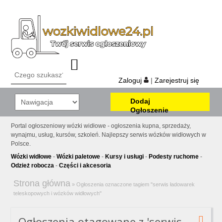
Zaloguj
|
Zarejestruj się
Dodaj
Ogłoszenie
Portal ogłoszeniowy wózki widłowe - ogłoszenia kupna, sprzedaży,
wynajmu, usług, kursów, szkoleń. Najlepszy serwis wózków widłowych w
Polsce.
Wózki widłowe
-
Wózki paletowe
-
Kursy i usługi
-
Podesty ruchome
-
Odzież robocza
-
Części i akcesoria
Strona główna
»
Ogłoszenia oznaczone tagiem "serwis ładowarek
teleskopowych i wózków widłowych"
Ogłoszenia otagowane z 'serwis