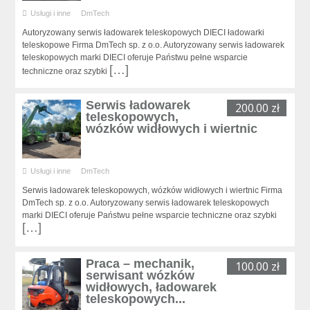
Usługi i inne
DmTech
Autoryzowany serwis ładowarek teleskopowych DIECI ładowarki
teleskopowe Firma DmTech sp. z o.o. Autoryzowany serwis ładowarek
teleskopowych marki DIECI oferuje Państwu pełne wsparcie
[…]
techniczne oraz szybki
Serwis ładowarek
200.00 zł
teleskopowych,
wózków widłowych i wiertnic
Usługi i inne
DmTech
Serwis ładowarek teleskopowych, wózków widłowych i wiertnic Firma
DmTech sp. z o.o. Autoryzowany serwis ładowarek teleskopowych
marki DIECI oferuje Państwu pełne wsparcie techniczne oraz szybki
[…]
Praca – mechanik,
100.00 zł
serwisant wózków
widłowych, ładowarek
teleskopowych...