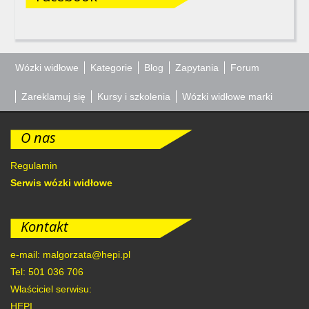
Wózki widłowe
Kategorie
Blog
Zapytania
Forum
Zareklamuj się
Kursy i szkolenia
Wózki widłowe marki
O nas
Regulamin
Serwis wózki widłowe
Kontakt
e-mail: malgorzata@hepi.pl
Tel: 501 036 706
Właściciel serwisu:
HEPI