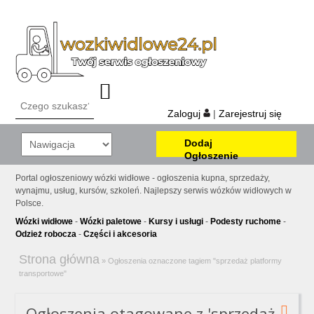
Zaloguj
|
Zarejestruj się
Dodaj
Ogłoszenie
Portal ogłoszeniowy wózki widłowe - ogłoszenia kupna, sprzedaży,
wynajmu, usług, kursów, szkoleń. Najlepszy serwis wózków widłowych w
Polsce.
Wózki widłowe
-
Wózki paletowe
-
Kursy i usługi
-
Podesty ruchome
-
Odzież robocza
-
Części i akcesoria
Strona główna
»
Ogłoszenia oznaczone tagiem "sprzedaż platformy
transportowe"
Ogłoszenia otagowane z 'sprzedaż