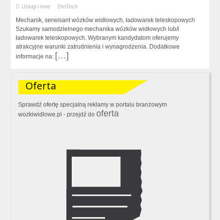
Usługi i inne
DmTech
Mechanik, serwisant wózków widłowych, ładowarek teleskopowych
Szukamy samodzielnego mechanika wózków widłowych lub/i
ładowarek teleskopowych. Wybranym kandydatom oferujemy
atrakcyjne warunki zatrudnienia i wynagrodzenia. Dodatkowe
[…]
informacje na:
Oferta
Sprawdź ofertę specjalną reklamy w portalu branżowym
oferta
wozkiwidlowe.pl - przejdź do