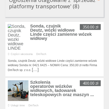
platformy transportowe' (8)
Sonda, czujnik
350.00 zł
Deutz, wózki widłowe
Linde części zamienne wózek
widłowy
Części i akcesoria
DmTech
Sonda, czujnik Deutz, wózki widłowe Linde części zamienne wózek
widłowy Sonda nr. 0421 6425 – NOWA! Cena: 350,00 zł netto Firma
[…]
DmTech sp. z o.o.
Szkolenia
400.00 zł
operatorów wózków
widłowych, ładowarek
teleskopowych oraz maszyn ...
Usługi i inne
DmTech