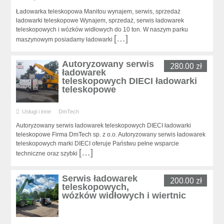
Ładowarka teleskopowa Manitou wynajem, serwis, sprzedaż
ładowarki teleskopowe Wynajem, sprzedaż, serwis ładowarek
teleskopowych i wózków widłowych do 10 ton. W naszym parku
[…]
maszynowym posiadamy ładowarki
Autoryzowany serwis
280.00 zł
ładowarek
teleskopowych DIECI ładowarki
teleskopowe
Usługi i inne
DmTech
Autoryzowany serwis ładowarek teleskopowych DIECI ładowarki
teleskopowe Firma DmTech sp. z o.o. Autoryzowany serwis ładowarek
teleskopowych marki DIECI oferuje Państwu pełne wsparcie
[…]
techniczne oraz szybki
Serwis ładowarek
200.00 zł
teleskopowych,
wózków widłowych i wiertnic