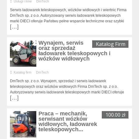
Usługi i inne
DmTech
Serwis ładowarek teleskopowych, wózków widłowych i wiertnic Firma
DmTech sp. z o.o. Autoryzowany serwis ładowarek teleskopowych
marki DIECI oferuje Państwu pełne wsparcie techniczne oraz szybki
[…]
Wynajem, serwis
Katalog Firm
oraz sprzedaż
ładowarek teleskopowych i
wózków widłowych
Katalog firm
DmTech
DmTech sp. z o.o. Wynajem, sprzedaż i serwis ładowarek
teleskopowych oraz wózków widłowych Firma DmTech sp. z o.o.
Autoryzowany serwis ładowarek teleskopowych marki DIECI oferuje
[…]
Praca – mechanik,
100.00 zł
serwisant wózków
widłowych, ładowarek
teleskopowych...