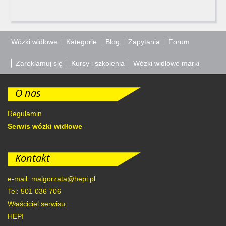
Wózki widłowe
Kategorie
Blog
Zapytania
Forum
Zareklamuj się
Kursy i szkolenia
Wózki widłowe marki
O nas
Regulamin
Serwis wózki widłowe
Kontakt
e-mail: malgorzata@hepi.pl
Tel: 501 036 706
Właściciel serwisu:
HEPI