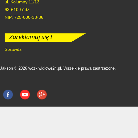
ul. Kolumny 11/13
93-610
Łódź
NIP: 725-000-38-36
Zareklamuj się !
Sprawdź
Jakson © 2026 wozkiwidlowe24.pl. Wszelkie prawa zastrzeżone.