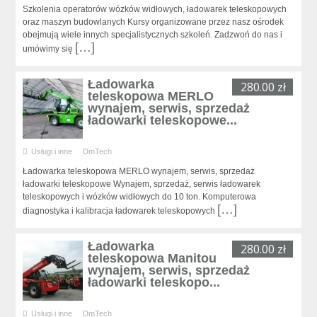
Szkolenia operatorów wózków widłowych, ładowarek teleskopowych
oraz maszyn budowlanych Kursy organizowane przez nasz ośrodek
obejmują wiele innych specjalistycznych szkoleń. Zadzwoń do nas i
[…]
umówimy się
Ładowarka
280.00 zł
teleskopowa MERLO
wynajem, serwis, sprzedaż
ładowarki teleskopowe...
Usługi i inne
DmTech
Ładowarka teleskopowa MERLO wynajem, serwis, sprzedaż
ładowarki teleskopowe Wynajem, sprzedaż, serwis ładowarek
teleskopowych i wózków widłowych do 10 ton. Komputerowa
[…]
diagnostyka i kalibracja ładowarek teleskopowych
Ładowarka
280.00 zł
teleskopowa Manitou
wynajem, serwis, sprzedaż
ładowarki teleskopo...
Usługi i inne
DmTech