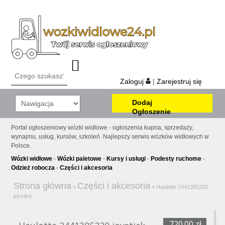
Zaloguj
|
Zarejestruj się
Dodaj
Ogłoszenie
Portal ogłoszeniowy wózki widłowe - ogłoszenia kupna, sprzedaży,
wynajmu, usług, kursów, szkoleń. Najlepszy serwis wózków widłowych w
Polsce.
Wózki widłowe
-
Wózki paletowe
-
Kursy i usługi
-
Podesty ruchome
-
Odzież robocza
-
Części i akcesoria
Strona główna
Części i akcesoria
»
»
Haulotte 2441305220
joystick
720.00 zł