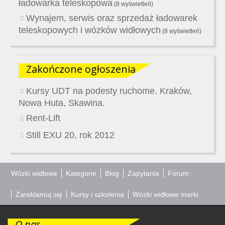
ładowarka teleskopowa
(8 wyświetleń)
Wynajem, serwis oraz sprzedaż ładowarek
teleskopowych i wózków widłowych
(8 wyświetleń)
Zakończone ogłoszenia
Kursy UDT na podesty ruchome. Kraków,
Nowa Huta, Skawina.
Rent-Lift
Still EXU 20, rok 2012
Wózki widłowe
Kategorie
Blog
Zapytania
Forum
Zareklamuj się
Kursy i szkolenia
Wózki widłowe marki
O nas