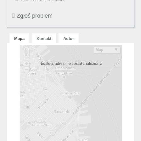
NR OGŁ.:
3655A09C69C3E043
Zgłoś problem
Mapa
Kontakt
Autor
Niestety, adres nie został znaleziony.