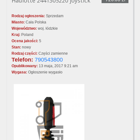
Haulotte 2441305220 joystick
Rodzaj ogłoszenia:
Sprzedam
Miasto:
Cała Polska
Województwo:
woj. łódzkie
Kraj:
Poland
Ocena jakości:
5
Stan:
nowy
Rodzaj części:
Części zamienne
Telefon:
790543800
Opublikowany:
13 maja, 2017 9:21 am
Wygasa:
Ogłoszenie wygasło