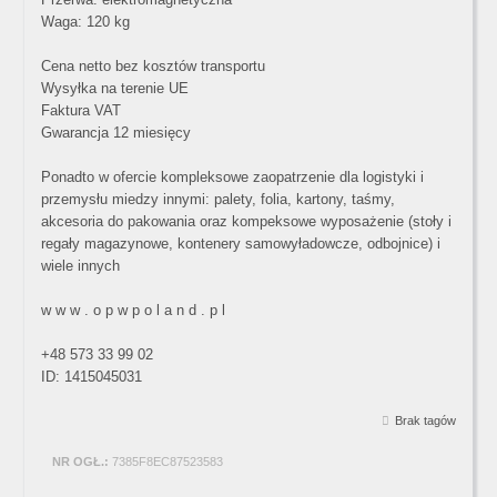
Waga: 120 kg
Cena netto bez kosztów transportu
Wysyłka na terenie UE
Faktura VAT
Gwarancja 12 miesięcy
Ponadto w ofercie kompleksowe zaopatrzenie dla logistyki i
przemysłu miedzy innymi: palety, folia, kartony, taśmy,
akcesoria do pakowania oraz kompeksowe wyposażenie (stoły i
regały magazynowe, kontenery samowyładowcze, odbojnice) i
wiele innych
w w w . o p w p o l a n d . p l
+48 573 33 99 02
ID: 1415045031
Brak tagów
NR OGŁ.:
7385F8EC87523583