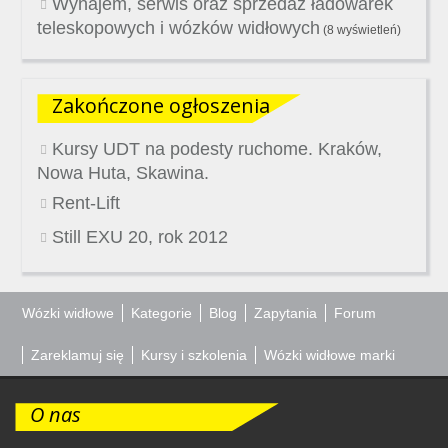
Wynajem, serwis oraz sprzedaż ładowarek
teleskopowych i wózków widłowych
(8 wyświetleń)
Zakończone ogłoszenia
Kursy UDT na podesty ruchome. Kraków,
Nowa Huta, Skawina.
Rent-Lift
Still EXU 20, rok 2012
Wózki widłowe
Kategorie
Blog
Zapytania
Forum
Zareklamuj się
Kursy i szkolenia
Wózki widłowe marki
O nas