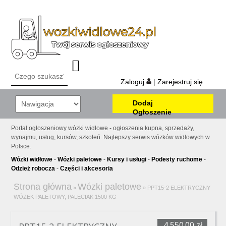
Zaloguj
|
Zarejestruj się
Dodaj
Ogłoszenie
Portal ogłoszeniowy wózki widłowe - ogłoszenia kupna, sprzedaży,
wynajmu, usług, kursów, szkoleń. Najlepszy serwis wózków widłowych w
Polsce.
Wózki widłowe
-
Wózki paletowe
-
Kursy i usługi
-
Podesty ruchome
-
Odzież robocza
-
Części i akcesoria
Strona główna
Wózki paletowe
»
»
PPT15-2 ELEKTRYCZNY
WÓZEK PALETOWY, PALECIAK 1500 KG
4,550.00 zł