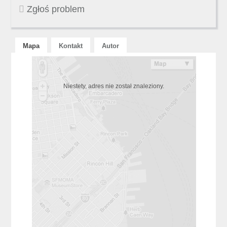
Zgłoś problem
Mapa
Kontakt
Autor
Niestety, adres nie został znaleziony.