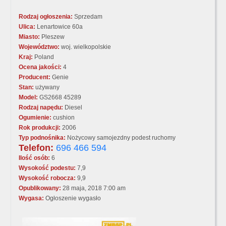
Rodzaj ogłoszenia:
Sprzedam
Ulica:
Lenartowice 60a
Miasto:
Pleszew
Województwo:
woj. wielkopolskie
Kraj:
Poland
Ocena jakości:
4
Producent:
Genie
Stan:
używany
Model:
GS2668 45289
Rodzaj napędu:
Diesel
Ogumienie:
cushion
Rok produkcji:
2006
Typ podnośnika:
Nożycowy samojezdny podest ruchomy
Telefon:
696 466 594
Ilość osób:
6
Wysokość podestu:
7,9
Wysokość robocza:
9,9
Opublikowany:
28 maja, 2018 7:00 am
Wygasa:
Ogłoszenie wygasło