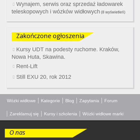
Wynajem, serwis oraz sprzedaż ładowarek
teleskopowych i wózków widłowych
(8 wyświetleń)
Zakończone ogłoszenia
Kursy UDT na podesty ruchome. Kraków,
Nowa Huta, Skawina.
Rent-Lift
Still EXU 20, rok 2012
Wózki widłowe
Kategorie
Blog
Zapytania
Forum
Zareklamuj się
Kursy i szkolenia
Wózki widłowe marki
O nas