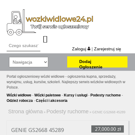
Zaloguj
|
Zarejestruj się
Dodaj
Ogłoszenie
Portal ogłoszeniowy wózki widłowe - ogłoszenia kupna, sprzedaży,
wynajmu, usług, kursów, szkoleń. Najlepszy serwis wózków widłowych w
Polsce.
Wózki widłowe
-
Wózki paletowe
-
Kursy i usługi
-
Podesty ruchome
-
Odzież robocza
-
Części i akcesoria
Strona główna
Podesty ruchome
»
»
GENIE GS2668 45289
27,000.00 zł
GENIE GS2668 45289