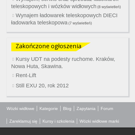
teleskopowych i wózków widłowych
(8 wyświetleń)
Wynajem ładowarek teleskopowych DIECI
ładowarka teleskopowa
(7 wyświetleń)
Zakończone ogłoszenia
Kursy UDT na podesty ruchome. Kraków,
Nowa Huta, Skawina.
Rent-Lift
Still EXU 20, rok 2012
Wózki widłowe
Kategorie
Blog
Zapytania
Forum
Zareklamuj się
Kursy i szkolenia
Wózki widłowe marki