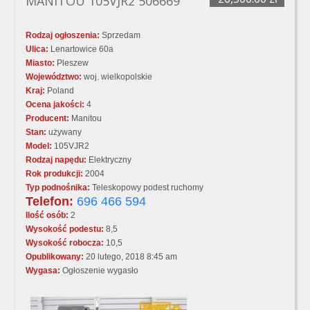
MANITOU 105VJR2 506669
Rodzaj ogłoszenia:
Sprzedam
Ulica:
Lenartowice 60a
Miasto:
Pleszew
Województwo:
woj. wielkopolskie
Kraj:
Poland
Ocena jakości:
4
Producent:
Manitou
Stan:
używany
Model:
105VJR2
Rodzaj napędu:
Elektryczny
Rok produkcji:
2004
Typ podnośnika:
Teleskopowy podest ruchomy
Telefon:
696 466 594
Ilość osób:
2
Wysokość podestu:
8,5
Wysokość robocza:
10,5
Opublikowany:
20 lutego, 2018 8:45 am
Wygasa:
Ogłoszenie wygasło