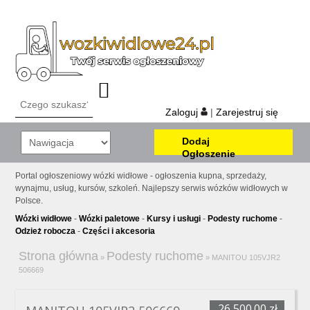
Zaloguj
|
Zarejestruj się
Dodaj
Ogłoszenie
Portal ogłoszeniowy wózki widłowe - ogłoszenia kupna, sprzedaży,
wynajmu, usług, kursów, szkoleń. Najlepszy serwis wózków widłowych w
Polsce.
Wózki widłowe
-
Wózki paletowe
-
Kursy i usługi
-
Podesty ruchome
-
Odzież robocza
-
Części i akcesoria
Strona główna
Podesty ruchome
»
»
MANITOU 105VJR2
506669
26,500.00 zł