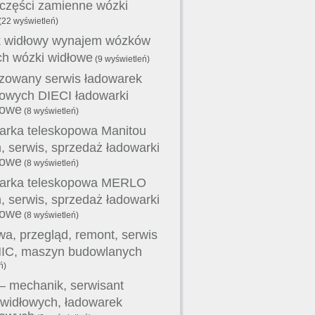
 części zamienne wózki
(22 wyświetleń)
 widłowy wynajem wózków
ch wózki widłowe
(9 wyświetleń)
zowany serwis ładowarek
powych DIECI ładowarki
powe
(8 wyświetleń)
arka teleskopowa Manitou
 serwis, sprzedaż ładowarki
powe
(8 wyświetleń)
arka teleskopowa MERLO
 serwis, sprzedaż ładowarki
powe
(8 wyświetleń)
a, przegląd, remont, serwis
C, maszyn budowlanych
ń)
– mechanik, serwisant
widłowych, ładowarek