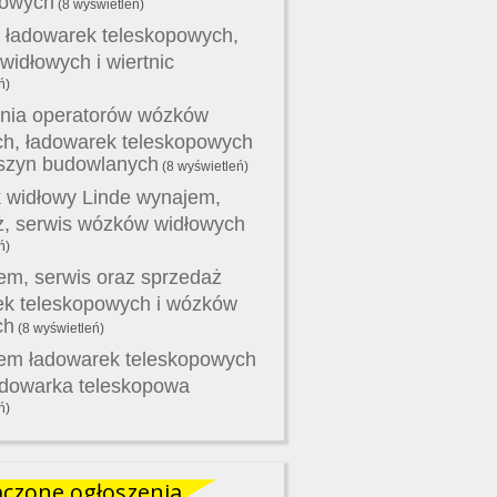
powych
(8 wyświetleń)
 ładowarek teleskopowych,
idłowych i wiertnic
ń)
nia operatorów wózków
ch, ładowarek teleskopowych
szyn budowlanych
(8 wyświetleń)
 widłowy Linde wynajem,
ż, serwis wózków widłowych
ń)
m, serwis oraz sprzedaż
ek teleskopowych i wózków
ch
(8 wyświetleń)
em ładowarek teleskopowych
adowarka teleskopowa
ń)
czone ogłoszenia