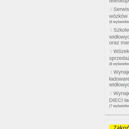
telesko
Serwis
wózków w
(8 wyświetle
Szkole
widłowy
oraz ma
Wózek
sprzeda
(8 wyświetle
Wynaje
ładowar
widłowy
Wynaj
DIECI ł
(7 wyświetle
Zakoń