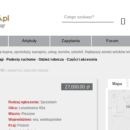
Artykuły
Zapytania
Forum
ia kupna, sprzedaży, wynajmu, usług, kursów, szkoleń. Najlepszy serwis wózków w
ugi
-
Podesty ruchome
-
Odzież robocza
-
Części i akcesoria
me
»
MANITOU 105VJR2 508189
Mapa
27,000.00 zł
Rodzaj ogłoszenia:
Sprzedam
Ni
Ulica:
Lenartowice 60a
Miasto:
Pleszew
Województwo:
woj. wielkopolskie
Kraj:
Poland