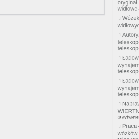
oryginał
widłowe
Wózek
widłowy
Autory
telesko
telesko
Ładow
wynajem,
telesko
Ładow
wynajem,
telesko
Napraw
WIERTNI
(8 wyświetle
Praca 
wózków 