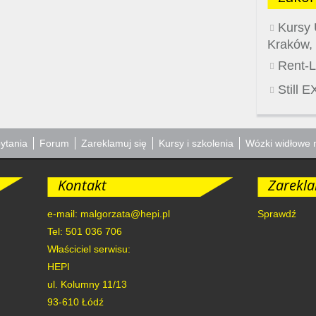
Kursy 
Kraków,
Rent-Li
Still 
ytania
Forum
Zareklamuj się
Kursy i szkolenia
Wózki widłowe 
Kontakt
Zarekla
e-mail: malgorzata@hepi.pl
Sprawdź
Tel: 501 036 706
Właściciel serwisu:
HEPI
ul. Kolumny 11/13
93-610
Łódź