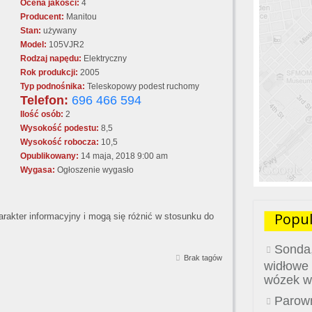
Ocena jakości:
4
Producent:
Manitou
Stan:
używany
Model:
105VJR2
Rodzaj napędu:
Elektryczny
Rok produkcji:
2005
Typ podnośnika:
Teleskopowy podest ruchomy
Telefon:
696 466 594
Ilość osób:
2
Wysokość podestu:
8,5
Wysokość robocza:
10,5
Opublikowany:
14 maja, 2018 9:00 am
Wygasa:
Ogłoszenie wygasło
Popul
akter informacyjny i mogą się różnić w stosunku do
Sonda,
Brak tagów
widłowe
wózek w
Parown