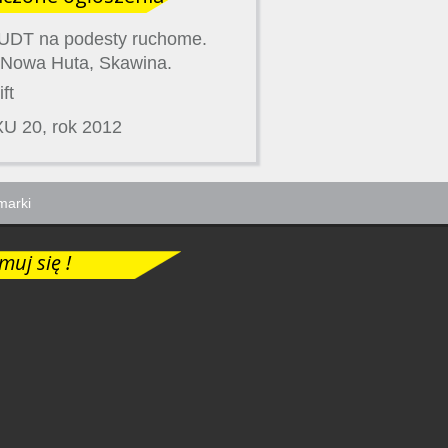
UDT na podesty ruchome.
 Nowa Huta, Skawina.
ft
EXU 20, rok 2012
marki
muj się !