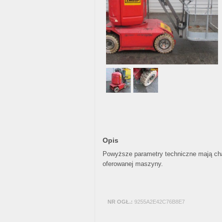
Opis
Powyższe parametry techniczne mają char
oferowanej maszyny.
NR OGŁ.:
9255A2E42C76B8E7