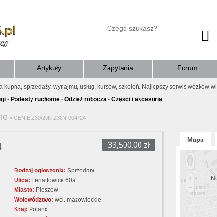
Artykuły
Zapytania
Forum
ia kupna, sprzedaży, wynajmu, usług, kursów, szkoleń. Najlepszy serwis wózków w
ugi
-
Podesty ruchome
-
Odzież robocza
-
Części i akcesoria
me
»
GENIE Z30/20N Z30N-004724
Mapa
33,500.00 zł
4
Rodzaj ogłoszenia:
Sprzedam
Ni
Ulica:
Lenartowice 60a
Miasto:
Pleszew
Województwo:
woj. mazowieckie
Kraj:
Poland