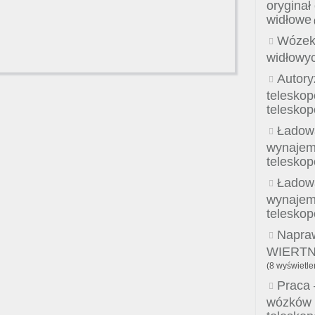
oryginał
widłowe
Wózek
widłowy
Autory
telesko
telesko
Ładow
wynajem,
telesko
Ładow
wynajem,
telesko
Napraw
WIERTNI
(8 wyświetle
Praca 
wózków 