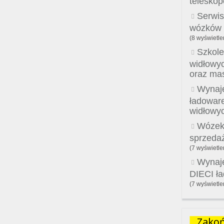
telesko
Serwis
wózków w
(8 wyświetle
Szkole
widłowy
oraz ma
Wynaje
ładowar
widłowy
Wózek
sprzeda
(7 wyświetle
Wynaj
DIECI ł
(7 wyświetle
Zakoń