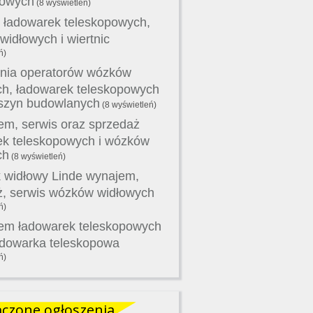
powych
(8 wyświetleń)
 ładowarek teleskopowych,
idłowych i wiertnic
ń)
nia operatorów wózków
ch, ładowarek teleskopowych
szyn budowlanych
(8 wyświetleń)
m, serwis oraz sprzedaż
ek teleskopowych i wózków
ch
(8 wyświetleń)
 widłowy Linde wynajem,
ż, serwis wózków widłowych
ń)
em ładowarek teleskopowych
adowarka teleskopowa
ń)
czone ogłoszenia