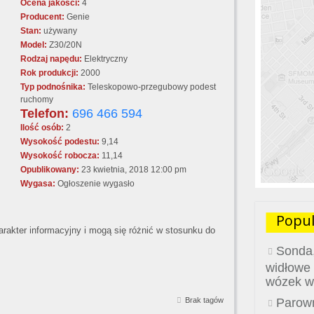
Ocena jakości:
4
Producent:
Genie
Stan:
używany
Model:
Z30/20N
Rodzaj napędu:
Elektryczny
Rok produkcji:
2000
Typ podnośnika:
Teleskopowo-przegubowy podest
ruchomy
Telefon:
696 466 594
Ilość osób:
2
Wysokość podestu:
9,14
Wysokość robocza:
11,14
Opublikowany:
23 kwietnia, 2018 12:00 pm
Wygasa:
Ogłoszenie wygasło
Popul
akter informacyjny i mogą się różnić w stosunku do
Sonda,
widłowe
wózek w
Brak tagów
Parown