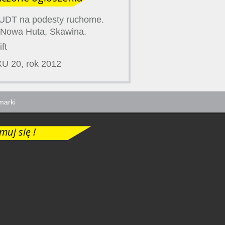
UDT na podesty ruchome.
 Nowa Huta, Skawina.
ft
EXU 20, rok 2012
marki
muj się !