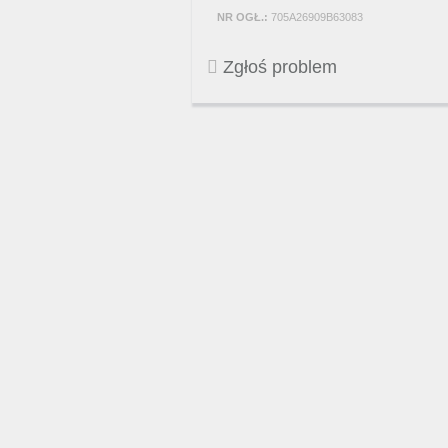
NR OGŁ.:
705A26909B63083
Zgłoś problem