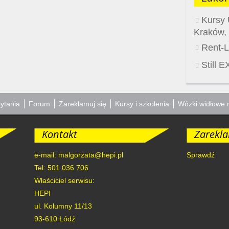
Kursy 
Kraków,
Rent-Li
Still 
ytania
Forum
Zareklamuj się
Kursy i szkolenia
Wózki widłowe 
Kontakt
Zarekla
e-mail: malgorzata@hepi.pl
Sprawdź
Tel: 501 036 706
Właściciel serwisu:
HEPI
ul. Kolumny 11/13
93-610
Łódź