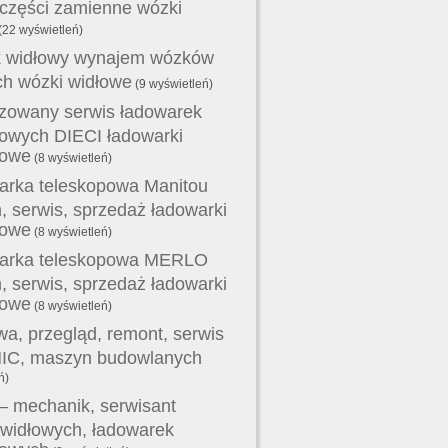
 części zamienne wózki
(22 wyświetleń)
 widłowy wynajem wózków
ch wózki widłowe
(9 wyświetleń)
zowany serwis ładowarek
powych DIECI ładowarki
powe
(8 wyświetleń)
arka teleskopowa Manitou
 serwis, sprzedaż ładowarki
powe
(8 wyświetleń)
arka teleskopowa MERLO
 serwis, sprzedaż ładowarki
powe
(8 wyświetleń)
a, przegląd, remont, serwis
C, maszyn budowlanych
ń)
– mechanik, serwisant
widłowych, ładowarek